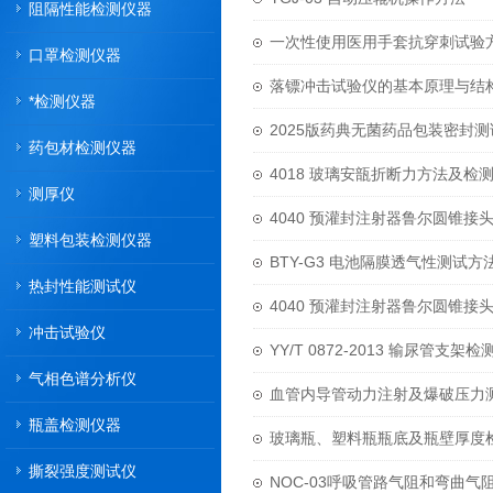
阻隔性能检测仪器
一次性使用医用手套抗穿刺试验
口罩检测仪器
落镖冲击试验仪的基本原理与结
*检测仪器
2025版药典无菌药品包装密封
药包材检测仪器
4018 玻璃安瓿折断力方法及检
测厚仪
4040 预灌封注射器鲁尔圆锥
塑料包装检测仪器
BTY-G3 电池隔膜透气性测试方
热封性能测试仪
4040 预灌封注射器鲁尔圆锥
冲击试验仪
YY/T 0872-2013 输尿管支
气相色谱分析仪
血管内导管动力注射及爆破压力
瓶盖检测仪器
玻璃瓶、塑料瓶瓶底及瓶壁厚度
撕裂强度测试仪
NOC-03呼吸管路气阻和弯曲气