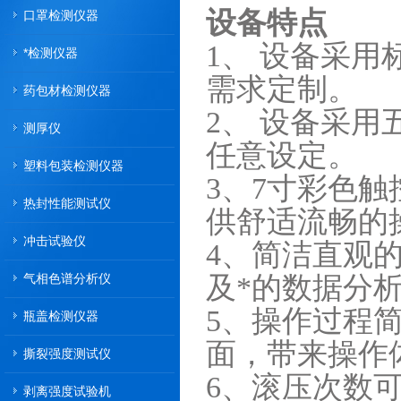
设备特点
口罩检测仪器
1、 设备采
*检测仪器
需求定制。
药包材检测仪器
2、 设备采用五
测厚仪
任意设定。
塑料包装检测仪器
3、7寸彩色
热封性能测试仪
供舒适流畅的
冲击试验仪
4、简洁直观
气相色谱分析仪
及*的数据分
5、操作过程
瓶盖检测仪器
面，带来操作
撕裂强度测试仪
6、滚压次数
剥离强度试验机