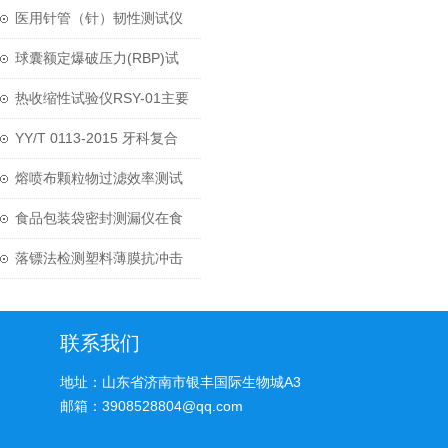
导丝破裂测试仪试验方法
医用针管（针）韧性测试仪
MTT-01主要参数
球囊额定爆破压力(RBP)试
验测试原理
热收缩性试验仪RSY-01主要
参数
YY/T 0113-2015 牙科复合
树脂材料磨耗性能试验机
熔喷布颗粒物过滤效率测试
仪PFT-01主要参数
食品包装袋密封测漏仪在食
品包装中的重要性
落镖法检测塑料薄膜抗冲击
能力试验方法
联系我们
地址：山东省济南市银丰国际生物城A3
邮箱：3908528804@qq.com