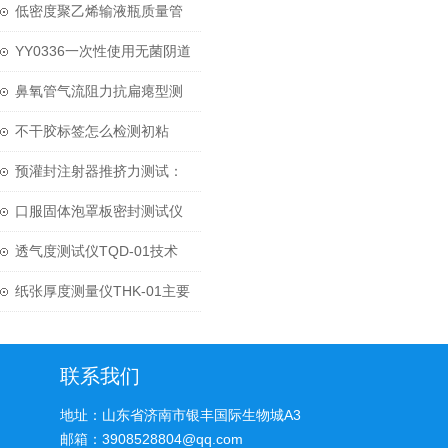
HSR-01主要参数
低密度聚乙烯输液瓶质量管
控方案
YY0336一次性使用无菌阴道
扩张器物理性能测试项目及
鼻氧管气流阻力抗扁瘪型测
仪器推荐
试仪NOC-01如何安装
不干胶标签怎么检测初粘
性、持粘性、与产品或基纸
预灌封注射器推挤力测试：
的剥离力
2025药典标准与设备要求
口服固体泡罩板密封测试仪
试验步骤
透气度测试仪TQD-01技术
介绍
纸张厚度测量仪THK-01主要
参数
联系我们
地址：山东省济南市银丰国际生物城A3
邮箱：3908528804@qq.com