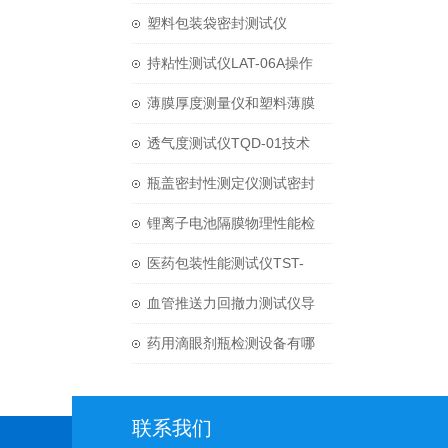
件多功能鲁尔接头性能测试
塑料包装袋密封测试仪
仪试验项目介绍
LEAK-01H主要参数
持粘性测试仪LAT-06A操作
指南
薄膜厚度测量仪和塑料薄膜
厚度测量方法
透气度测试仪TQD-01技术
介绍
瓶盖密封性测定仪测试密封
性的试验方法
锂离子电池隔膜物理性能检
测标准化指南：基于GB/T
医药包装性能测试仪TST-
36363-2018的深度解读
01H应用范围
血管推送力回撤力测试仪导
丝推送力测试要求
药用滴眼剂瓶检测设备有哪
些？
联系我们