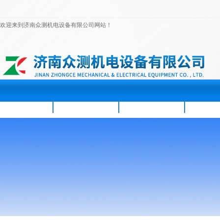
欢迎来到济南众测机电设备有限公司网站！
首页
公司简介
新闻资讯
产品