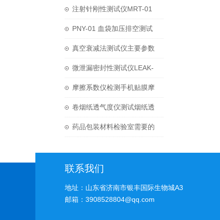
方法
主要参数
注射针刚性测试仪MRT-01
技术优势
PNY-01 血袋加压排空测试
仪试验方法
真空衰减法测试仪主要参数
微泄漏密封性测试仪LEAK-
M使用指南
摩擦系数仪检测手机贴膜摩
擦系数方法
卷烟纸透气度仪测试烟纸透
气性能方法
药品包装材料检验室需要的
气体透过检测设备
联系我们
地址：山东省济南市银丰国际生物城A3
邮箱：3908528804@qq.com