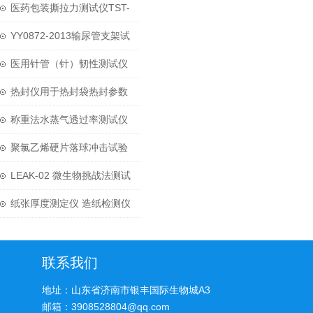
01H主要参数
医药包装撕拉力测试仪TST-
01H操作指南
YY0872-2013输尿管支架试
验方法及相关检测设备
医用针管（针）韧性测试仪
MTT-01主要参数
热封仪用于热封袋热封参数
的检测
称重法水蒸气透过率测试仪
WVTR-W3产品介绍
聚氯乙烯硬片落球冲击试验
机DIT-02主要参数
LEAK-02 微生物挑战法测试
仪使用方法
纸张厚度测定仪 造纸检测仪
器
联系我们
地址：山东省济南市银丰国际生物城A3
邮箱：3908528804@qq.com