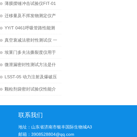
参数
薄膜摆锤冲击试验仪FIT-01
主要参数
迁移量及不挥发物测定仪产
品特点
YY/T 0461呼吸管路性能测
试仪试验方法
真空衰减法密封性测试仪 一
致性评价注射剂包装密封性
埃莱门多夫法撕裂度仪用于
验证检测仪器
薄膜或薄片的撕裂性能测定
微泄漏密封性测试方法是什
么
LSST-05 动力注射及爆破压
力测试方法
颗粒剂袋密封试验仪性能介
绍
联系我们
地址：山东省济南市银丰国际生物城A3
邮箱：3908528804@qq.com