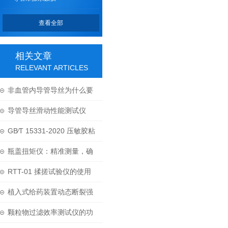
查看全部
相关文章
RELEVANT ARTICLES
非血管内导管导丝为什么要
检测摩擦性能？
导管导丝滑动性能测试仪
PSPT-02 导管摩擦系数仪
GB∕T 15331-2020 压敏胶粘
带水蒸气透过率试验方法
瓶盖扭矩仪：精准测量，确
保密封安全
RTT-01 揉搓试验仪的使用
及领域
植入式给药装置动态断裂强
度试验：标准、方法与关键
颗粒物过滤效率测试仪的功