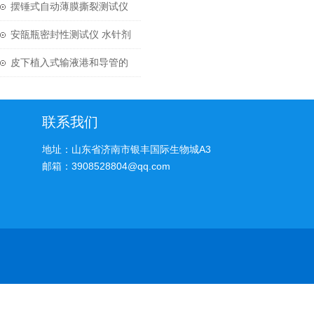
设备解析
能和产品特性
摆锤式自动薄膜撕裂测试仪
检测薄膜撕裂度方法
安瓿瓶密封性测试仪 水针剂
安瓿瓶密封检测仪器
皮下植入式输液港和导管的
爆破压力（YY/T 0285.6-
2020））
联系我们
地址：山东省济南市银丰国际生物城A3
邮箱：3908528804@qq.com