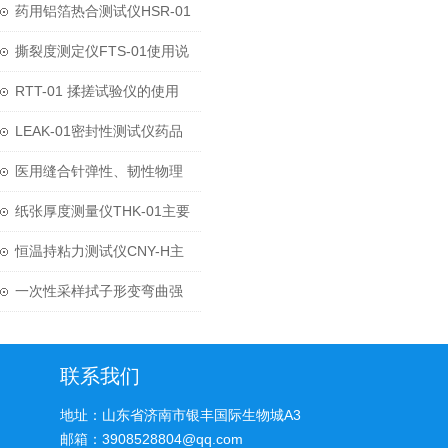
使用指南
药用铝箔热合测试仪HSR-01
主要参数
撕裂度测定仪FTS-01使用说
明
RTT-01 揉搓试验仪的使用
及领域
LEAK-01密封性测试仪药品
真空包装整体密封性能检测
医用缝合针弹性、韧性物理
性能测试方案
纸张厚度测量仪THK-01主要
参数
恒温持粘力测试仪CNY-H主
要参数
一次性采样拭子形变弯曲强
度试验机
联系我们
地址：山东省济南市银丰国际生物城A3
邮箱：3908528804@qq.com