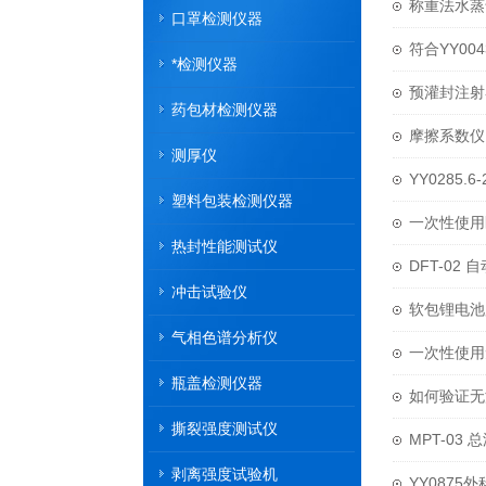
称重法水蒸
口罩检测仪器
符合YY004
*检测仪器
预灌封注射
药包材检测仪器
摩擦系数仪
测厚仪
YY0285
塑料包装检测仪器
一次性使用
热封性能测试仪
DFT-02
冲击试验仪
软包锂电池
气相色谱分析仪
一次性使用
瓶盖检测仪器
如何验证无
撕裂强度测试仪
MPT-03
剥离强度试验机
YY087