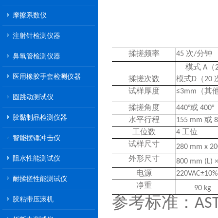
摩擦系数仪
注射针检测仪器
揉搓频率
45 次/分钟
鼻氧管检测仪器
模式 A（
医用橡胶手套检测仪器
揉搓次数
模式D（20
试样厚度
≤3mm（其
圆跳动测试仪
揉搓角度
440°或 400°
胶黏制品检测仪器
水平行程
155 mm 或 
工位数
4 工位
智能摆锤冲击仪
试样尺寸
280 mm x 2
阻水性能测试仪
外形尺寸
800 mm (L) 
电源
220VAC±10%
耐揉搓性能测试仪
净重
90 kg
胶粘带压滚机
参考标准：ASTM 