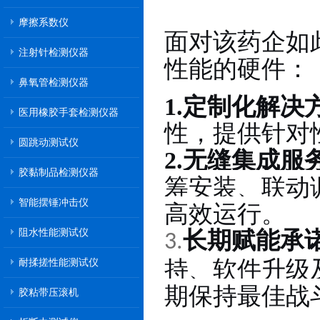
摩擦系数仪
面对
如
该药企
注射针检测仪器
性能的硬件：
鼻氧管检测仪器
1.
定制化解决
医用橡胶手套检测仪器
性，提供针对
圆跳动测试仪
2.
无缝集成服
胶黏制品检测仪器
筹安装、联动
智能摆锤冲击仪
高效运行。
阻水性能测试仪
长期赋能承
3.
持、软件升级
耐揉搓性能测试仪
期保持最佳战
胶粘带压滚机