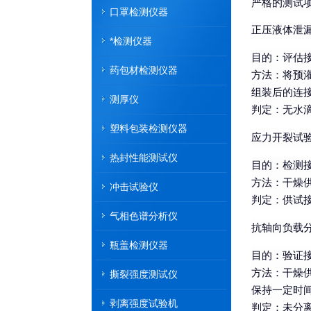
严格的测试
口罩检测仪器
正压液体泄
*检测仪器
目的
：评估
药包材检测仪器
方法
：将预
组装后的连接
测厚仪
判定
：无水
塑料包装检测仪器
应力开裂试
热封性能测试仪
目的
：检测
方法
：干燥
冲击试验仪
判定
：供试
气相色谱分析仪
抗轴向负载
瓶盖检测仪器
目的
：验证
方法
：干燥
撕裂强度测试仪
保持一定时
剥离强度试验机
判定
：未分