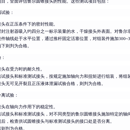
项目，全面评估鲁尔圆锥接头的性能。这些测试项目包括：
漏试验
：
接头在正压条件下的密封性能。
灌封注射器吸入约四分之一标示装量的水，干燥接头外表面。对鲁尔
件轴线处于水平位置，通过推杆固定活塞位置，对组装件施加300~33
滴下则判为合格。
验
：
接头在受力时的耐久性。
供试接头和标准测试接头，按规定施加轴向力和扭矩进行组装，将组装
接头无可见开裂且正压液体泄漏试验合格，则判为合格。
分离试验
：
接头在轴向力作用下的稳定性。
供试接头和标准测试接头，对不同类型的鲁尔圆锥接头施加特定的轴向
间后，检查供试圆锥接头与标准测试接头的接口处是否分离。
离则判为合格。