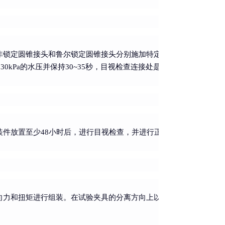
非锁定圆锥接头和鲁尔锁定圆锥接头分别施加特定的轴向力和扭矩进
0kPa的水压并保持30~35秒，目视检查连接处是否有水滴下。
件放置至少48小时后，进行目视检查，并进行正压液体泄漏试验。
力和扭矩进行组装。在试验夹具的分离方向上以约10N/s的速率施