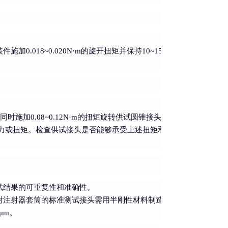
.018~0.020N·m的旋开扭矩并保持10~15秒，检查接口处是
，同时施加0.08~0.12N·m的扭矩旋转供试圆锥接头使之组装。向供
施加任何力或扭矩。检查供试接头是否能够承受上述扭矩和保持时间不滑丝。
测试结果的可重复性和准确性。
封注射器套筒的标准测试接头需用半刚性材料制造，测试塑料预灌封
μm。