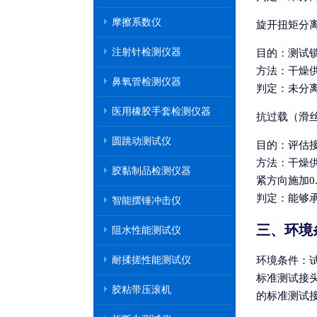
摩擦系数仪
旋开扭矩分
注射针检测仪器
目的
：测试
方法
：干燥供
鼻氧管检测仪器
判定
：未分
医用橡胶手套检测仪器
抗过载（滑
圆跳动测试仪
目的
：评估
方法
：干燥供
胶黏制品检测仪器
紧方向施加0
判定
：能够
智能摆锤冲击仪
三、环境
阻水性能测试仪
耐揉搓性能测试仪
环境条件
：
标准测试接
胶粘带压滚机
的标准测试接