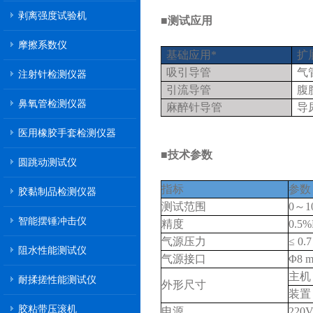
剥离强度试验机
■测试应用
摩擦系数仪
基础应用*
扩
吸引导管
气
注射针检测仪器
引流导管
腹
鼻氧管检测仪器
麻醉针导管
导
医用橡胶手套检测仪器
■技术参数
圆跳动测试仪
指标
参数
胶黏制品检测仪器
测试范围
0～1
智能摆锤冲击仪
精度
0.5%
气源压力
≤ 0
阻水性能测试仪
气源接口
Φ8
主机：3
耐揉搓性能测试仪
外形尺寸
装置：2
胶粘带压滚机
电源
220V