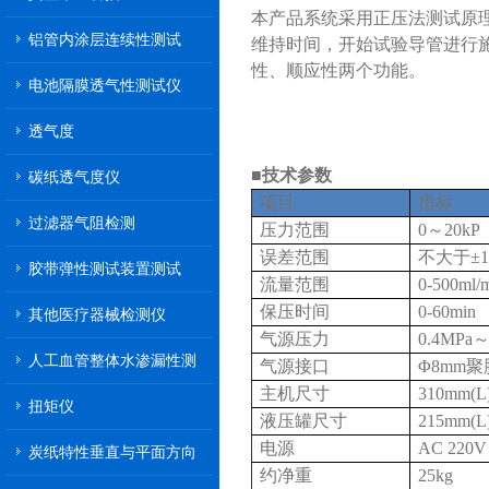
本产品系统采用正压法测试原
铝管内涂层连续性测试
维持时间，开始试验导管进行
性、顺应性两个功能。
电池隔膜透气性测试仪
透气度
■技术参数
碳纸透气度仪
项目
指标
过滤器气阻检测
压力范围
0～20kP
误差范围
不大于±1
胶带弹性测试装置测试
流量范围
0-500ml/
保压时间
0-60min
其他医疗器械检测仪
气源压力
0.4MP
人工血管整体水渗漏性测
气源接口
Φ8mm
试
主机尺寸
310mm(L
扭矩仪
液压罐尺寸
215mm(L
电源
AC 220V
炭纸特性垂直与平面方向
约净重
25kg
透气率测试仪