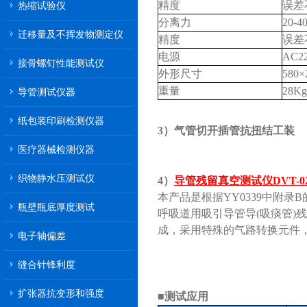
精度
误差
热缩试验仪
分离力
20-
迁移量及不挥发物测定仪
精度
误差
电源
AC2
接骨螺钉性能测试仪
外形尺寸
580
重量
28Kg
导管测试仪器
纸包装印刷检测仪器
3）气管切开插管抗扭结工装
医疗器械检测仪器
织物静水压测试仪
4）
导管残留真空测试仪DVT-0
本产品是根据YY0339中附录
瓶壁瓶底厚度测试
呼吸道用吸引导管导(吸痰管)
成，采用特殊的气路转换元件
电子轴偏差
缝合针锋利度
扩张器抗变形和强度
■测试应用