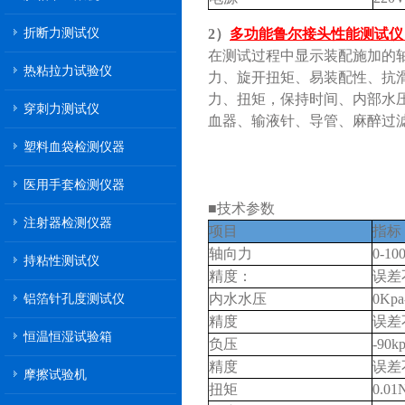
折断力测试仪
2）
多功能鲁尔接头性能测试仪（
在测试过程中显示装配施加的
热粘拉力试验仪
力、旋开扭矩、易装配性、抗
力、扭矩，保持时间、内部水压
穿刺力测试仪
血器、输液针、导管、麻醉过
塑料血袋检测仪器
医用手套检测仪器
■技术参数
注射器检测仪器
项目
指标
轴向力
0-10
持粘性测试仪
精度：
误差
铝箔针孔度测试仪
内水水压
0Kpa
精度
误差
恒温恒湿试验箱
负压
-90k
精度
误差
摩擦试验机
扭矩
0.01