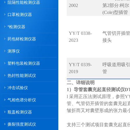
阻隔性能检测仪器
2002
第2部分:柯尔
(Cole)型插管
口罩检测仪器
*检测仪器
YY/T 0338-
气管切开插
药包材检测仪器
2023
接头
测厚仪
塑料包装检测仪器
YY/T 0339-
呼吸道用吸
2019
管
热封性能测试仪
二、详细说明
冲击试验仪
1）导管套囊充起直径测试仪DTN
l 采用正压法测试原理，参照YY 
气相色谱分析仪
管、气管切开插管的套囊充起
皱折而又对囊壁形成的张力最
瓶盖检测仪器
撕裂强度测试仪
支持三个测试项目套囊充起直