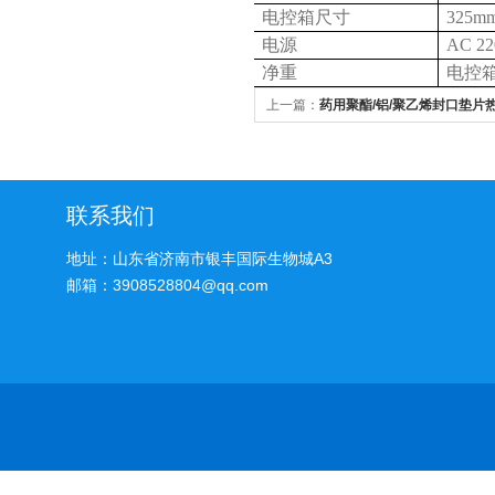
电控箱尺寸
325m
电源
AC 22
净重
电控箱8
上一篇：
药用聚酯/铝/聚乙烯封口垫片
和重要性
联系我们
地址：山东省济南市银丰国际生物城A3
邮箱：3908528804@qq.com