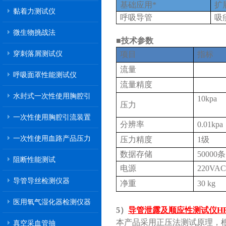
基础应用*
扩
黏着力测试仪
呼吸导管
吸
微生物挑战法
■技术参数
穿刺落屑测试仪
项目
指标
流量
30
呼吸面罩性能测试仪
流量精度
±
水封式一次性使用胸腔引
10kpa
压力
流装置
一次性使用胸腔引流装置
分辨率
0.01kpa
一次性使用血路产品压力
压力精度
1级
传递性能测试
数据存储
50000条
阻断性能测试
电源
220VAC
导管导丝检测仪器
净重
30 kg
医用氧气湿化器检测仪器
5）
导管泄露及顺应性测试仪HRT
本产品采用正压法测试原理，根
真空采血管抽