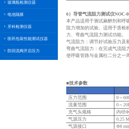
玻璃瓶检测仪器
6）导管气流阻力测试仪NOC-0
电池隔膜
本产品适用于测试麻醉剂和呼吸
牙科检测仪器
阻力增加的试验。适用于质检
力、弯曲气流阻力测试功能。
医药包装性能测试仪器
气流阻力：调节好试验压力及额
弯曲气流阻力：在完成气流阻
防回流阀开启压力
使呼吸管路与金属柱二分之一
■技术参数
项目
参数
压力范围
0～60
流量范围
0～20L
充气头规格
内径Φ
气源压力
0.25
气源接口
Φ8 