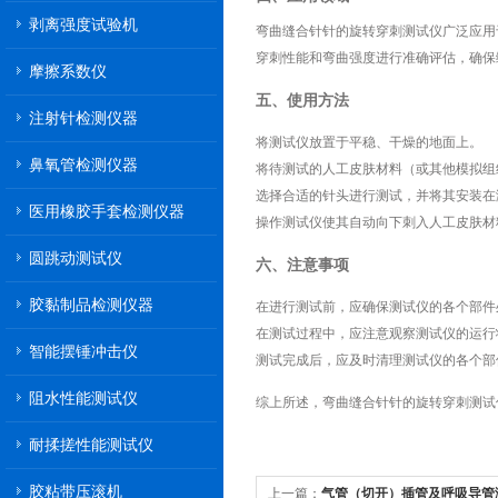
剥离强度试验机
弯曲缝合针针的旋转穿刺测试仪广泛应用
穿刺性能和弯曲强度进行准确评估，确保
摩擦系数仪
五、使用方法
注射针检测仪器
将测试仪放置于平稳、干燥的地面上。
鼻氧管检测仪器
将待测试的人工皮肤材料（或其他模拟组
选择合适的针头进行测试，并将其安装在
医用橡胶手套检测仪器
操作测试仪使其自动向下刺入人工皮肤材
圆跳动测试仪
六、注意事项
胶黏制品检测仪器
在进行测试前，应确保测试仪的各个部件
在测试过程中，应注意观察测试仪的运行
智能摆锤冲击仪
测试完成后，应及时清理测试仪的各个部
阻水性能测试仪
综上所述，弯曲缝合针针的旋转穿刺测试
耐揉搓性能测试仪
胶粘带压滚机
上一篇：
气管（切开）插管及呼吸导管