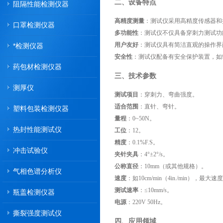
二、设备特点
阻隔性能检测仪器
高精度测量
：测试仪采用高精度传感器和
口罩检测仪器
多功能性
：测试仪不仅具备穿刺力测试功
用户友好
：测试仪具有简洁直观的操作界
*检测仪器
安全性
：测试仪配备有安全保护装置，如
药包材检测仪器
三、技术参数
测厚仪
测试项目
：穿刺力、弯曲强度。
适合范围
：直针、弯针。
塑料包装检测仪器
量程
：0~50N。
热封性能测试仪
工位
：12。
精度
：0.1%F.S。
冲击试验仪
夹针夹具
：4°±2°/s。
公称直径
：10mm（或其他规格）。
气相色谱分析仪
速度
：如10cm/min（4in./min），最大速度为3
测试速率
：≤10mm/s。
瓶盖检测仪器
电源
：220V 50Hz。
撕裂强度测试仪
四、应用领域