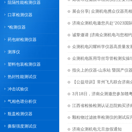
阻隔性能检测仪器
展会分享| 众测机电携众仪器亮相
口罩检测仪器
济南众测机电邀您共赴“2023国
*检测仪器
诚挚邀请 |济南众测机电与您相
药包材检测仪器
众测机电闪耀科学仪器高质量发
测厚仪
众测机电医用导丝导管检测实操
塑料包装检测仪器
指尖上的仪器-山东站 暨国产仪
热封性能测试仪
【公益培训】常州飞凡联合济南
冲击试验仪
3月18日，济南众测邀您参加赣
气相色谱分析仪
江西省检验检测认证总院购买济
瓶盖检测仪器
颗粒物过滤效率检测仪的测试应
撕裂强度测试仪
济南众测机电元旦放假通知