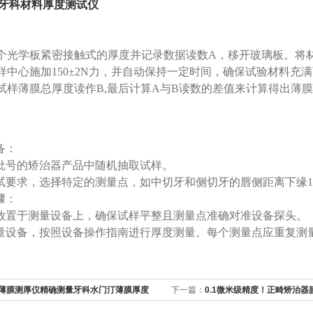
牙科材料厚度测试仪
个光学板紧密接触式的厚度并记录数据读数A，移开玻璃板。将
样中心施加150±2N力，并自动保持一定时间，确保试验材料充
试样薄膜总厚度读作B,最后计算A与B读数的差值来计算得出薄
备：
批号的矫治器产品中随机抽取试样。
试要求，选择特定的测量点，如中切牙和侧切牙的唇侧距离下缘1
骤：
放置于测量设备上，确保试样平整且测量点准确对准设备探头。
量设备，按照设备操作指南进行厚度测量。每个测量点应重复测
薄膜测厚仪精确测量牙科水门汀薄膜厚度
下一篇：
0.1微米级精度！正畸矫治
塑隐形矫正标准？