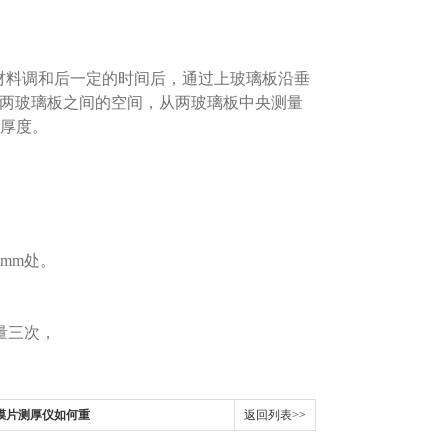
材料调和后一定的时间后，通过上玻璃板沿垂
满两玻璃板之间的空间，从两玻璃板中央测量
膜厚度。
mm处。
量三次，
器膜片测厚仪如何重
返回列表>>