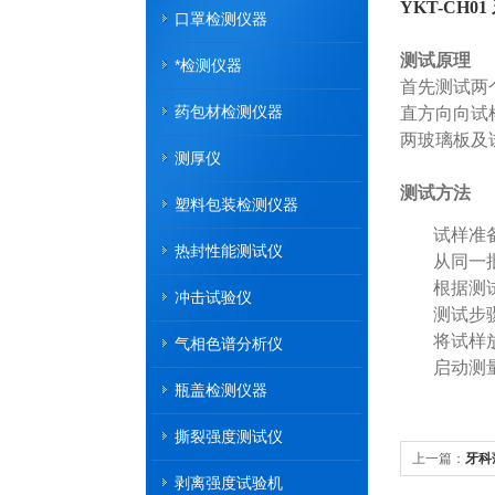
YKT-CH01
口罩检测仪器
测试原理
*检测仪器
首先测试两
药包材检测仪器
直方向向试
两玻璃板及
测厚仪
测试方法
塑料包装检测仪器
试样准
热封性能测试仪
从同一
根据测
冲击试验仪
测试步
将试样
气相色谱分析仪
启动测
瓶盖检测仪器
撕裂强度测试仪
上一篇：
牙科
剥离强度试验机