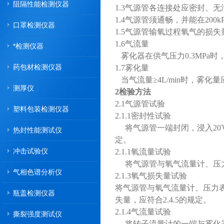
阻隔性能检测仪器
1.3气源管各连接处应密封、无
1.4气源管须通畅，并能在200
口罩检测仪器
1.5气源管输氧过程氧气的损失
1.6气流量
*检测仪器
雾化器在供气压力0.3MPa时，
药包材检测仪器
1.7雾化量
当气流量≥4L/min时，
雾化
量应
测厚仪
2检验方法
2.1气源管试验
塑料包装检测仪器
2.1.1密封性试验
将气源管一端封闭，浸入20℃～
热封性能测试仪
定。
冲击试验仪
2.1.1氧流量试验
将气源管与氧气流量计、压力表连
气相色谱分析仪
2.1.3氧气损失量试验
将气源管与氧气流量计、压力表
瓶盖检测仪器
失量，应符合2.4.5的
2.1.4气流
撕裂强度测试仪
将转子流量计的一端与雾化器的