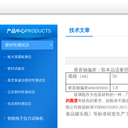
技术文章
产品中心
PRODUCTS
密封性测试仪
粗大泄露检测仪
密封试验仪
垂直轴偏差：取本品适量照垂直
规格（
ml
）
50
真空衰减法密封性测试仪
a
max(mm)
1.8
垂直轴偏差
正压密封性测试仪
玻璃瓶作为包装材料的一种，
的圆度
有较高的要求。如瓶身不圆
负压密封测试仪
限公司根据标准
YBB00192003-201
食品罐头瓶》等标准研发生产
智能电子拉力试验机