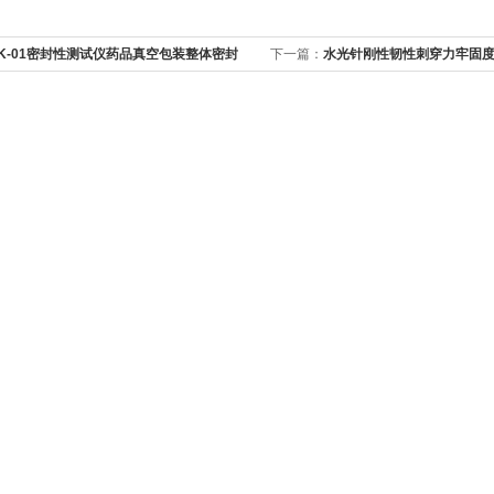
AK-01密封性测试仪药品真空包装整体密封
下一篇：
水光针刚性韧性刺穿力牢固
呢？