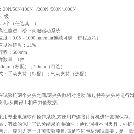
/50N/100N /200N /500N/1000N
.1级
：2个（任选其二）
高性能进口松下伺服驱动系统
：0.05～1000 mm/min(连续可调，进程返程)
速度准确度：±1%
程：600mm
样数量：1件
0mm（标配）；50mm（可选）
式：手动夹持（标配）；气动夹持（选配）
在试验机两个夹头之间,两夹头做相对运动,通过特殊夹头将进行
变化.从而得出相应力值数据。
采用专业电脑软件操作系统,方便用户连接计算机进行数据保存
高，有效的保证了试验结果的准确性；通过调换不同夹具，可扩
启力、穿刺力等十几项实验项目,满足不同包材测试需要，是一