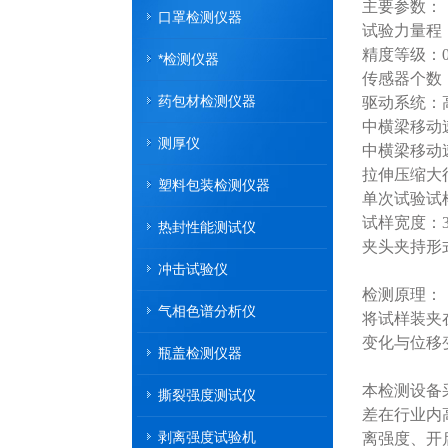
主要参数：
口罩检测仪器
试验力量程：30N
精度等级：0
*检测仪器
传感器个数
药包材检测仪器
驱动系统：
中横梁移动速度
测厚仪
中横梁移动
拉伸压缩大行
塑料包装检测仪器
单次试验试
试样宽度：3
热封性能测试仪
夹头夹持形
冲击试验仪
检测原理：
气相色谱分析仪
将试样装夹
变化与位移
瓶盖检测仪器
本检测设备
撕裂强度测试仪
差在行业内
剥离强度试验机
离强度、开