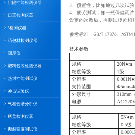
阻隔性能检测仪器
3、
预置性，比如通过几次试验
4、疲劳测试，如一瓶保健药
口罩检测仪器
设定的次数后，再测试旋紧和
*检测仪器
参考标准：GB/T 17876、ASTM D2
药包材检测仪器
技术参数：
测厚仪
规格
20N●
塑料包装检测仪器
精度等级
1级
热封性能测试仪
分辨率
0.001N
夹持范围
Φ5mm-
冲击试验仪
外形尺寸
310mm
电源
AC 220V
气相色谱分析仪
瓶盖检测仪器
规格
5N●
精度等级
0.5级
撕裂强度测试仪
分辨率
0.000