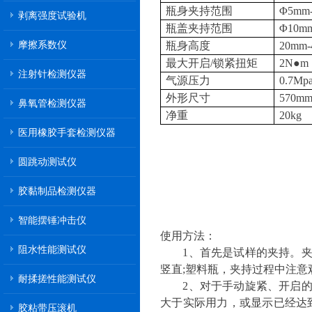
瓶身夹持范围
Φ5mm
剥离强度试验机
瓶盖夹持范围
Φ10m
摩擦系数仪
瓶身高度
20mm-
最大开启/锁紧扭矩
2N●
注射针检测仪器
气源压力
0.7Mp
外形尺寸
570m
鼻氧管检测仪器
净重
20kg
医用橡胶手套检测仪器
圆跳动测试仪
胶黏制品检测仪器
智能摆锤冲击仪
使用方法：
阻水性能测试仪
1、首先是试样的夹持。夹紧
竖直;塑料瓶，夹持过程中注
耐揉搓性能测试仪
2、对于手动旋紧、开启的检
大于实际用力，或显示已经达
胶粘带压滚机