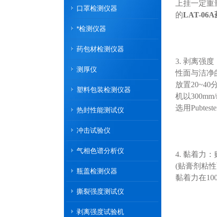
上挂一定重
口罩检测仪器
的
LAT-0
*检测仪器
药包材检测仪器
3. 剥离
测厚仪
性面与洁净
放置20~
塑料包装检测仪器
机以300m
选用Pubtes
热封性能测试仪
冲击试验仪
气相色谱分析仪
4. 黏着
(贴膏剂粘性
瓶盖检测仪器
黏着力在100
撕裂强度测试仪
剥离强度试验机