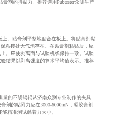
的持黏力。推荐选用Pubtester众测生产
试验板上。贴膏剂平整地贴合在板上。将贴膏剂黏
以确保粘接处无气泡存在。在贴膏剂粘贴后，应
验机上。应使剥离面与试验机线保持一致。试验
曲线。试验结果以剥离强度的算术平均值表示。推荐
定重量的不锈钢辊从济南众测专业制作的夹具
的粘附力应在3000-6000mN，凝胶膏剂
能够精准测试黏着力大小。