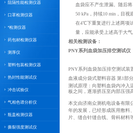
阻隔性能检测仪器
血袋应不产生泄漏。随后将
50 kPa，持续10 mi
口罩检测仪器
在4
℃
下重复进行上述两项
*检测仪器
量，应能承受上述高于大气压
药包材检测仪器
相关检测设备：
PNY系列血袋加压排空测试仪
测厚仪
塑料包装检测仪器
PNY系列血袋加压排空测试装置
热封性能测试仪
血液成分袋式塑料容器 第1部
测试原理：向塑料血袋内冲入温度
冲击试验仪
板之间，逐渐挤压至内部压强高于
气相色谱分析仪
本文由济南众测机电设备有限
年的发展，已经形成医用敷料
瓶盖检测仪器
片、缝合针缝合线、骨科材料
撕裂强度测试仪