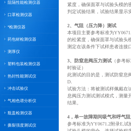
阻隔性能检测仪器
紧度，确保面罩与试验头模的
判定试验结果，试验结果显示
口罩检测仪器
2、气阻（压力降）测试
*检测仪器
本项目主要参考标准为YY06
药包材检测仪器
的松紧度，确保面罩与试验头
测定在该条件下试样患者连接
测厚仪
3、防窒息阀压力测试
（参考标
塑料包装检测仪器
时验证）
此测试的目的是，测试防窒息阀
热封性能测试仪
D.
冲击试验仪
试验方法：将被测试样佩戴在
息阀压力测试测试模式，测量
气相色谱分析仪
结果。
瓶盖检测仪器
4，单一故障期间吸气和呼气阻
参考标准为YY0671.2附
撕裂强度测试仪
试验头模的密合。选择试验程序