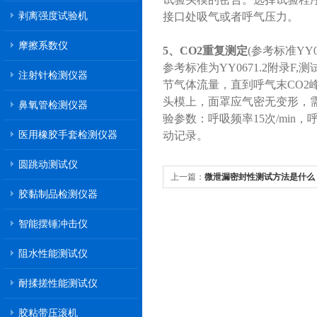
剥离强度试验机
接口处吸气或者呼气压力。
摩擦系数仪
5、CO2重复测定
(参考标准YY06
参考标准为YY0671.2附录
注射针检测仪器
节气体流量，直到呼气末CO2
头模上，面罩应气密无变形，
鼻氧管检测仪器
验参数：呼吸频率15次/min
医用橡胶手套检测仪器
动记录。
圆跳动测试仪
上一篇：
微泄漏密封性测试方法是什么
胶黏制品检测仪器
智能摆锤冲击仪
阻水性能测试仪
耐揉搓性能测试仪
胶粘带压滚机