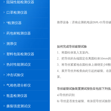
阻隔性能检测仪器
口罩检测仪器
推荐设备：济南众测机电设
导丝
*检测仪器
DSPL-01
药包材检测仪器
测厚仪
如何
完成导丝破裂试验
1、将圆柱体装入支架内。
塑料包装检测仪器
2、把导丝的头端固定在离圆柱体
的
10mm
热封性能测试仪
3、将导丝紧紧地在圆柱体上缠绕至少
整
8
4、展开导丝并检查由此引起的破裂。在
冲击试验仪
算。
气相色谱分析仪
导丝破裂试验装置测试报告应包括下列信
导丝的识别
瓶盖检测仪器
a)
;
导丝是否发生破裂、有涂层导丝试验部
b)
撕裂强度测试仪