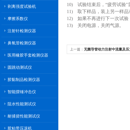
10) 试验结束后，“疲劳试
剥离强度试验机
11) 取下样品，装上另一样
12) 如果不再进行下一次试
摩擦系数仪
13) 关闭电源，关闭气源。
注射针检测仪器
鼻氧管检测仪器
上一篇：
无菌导管动力注射中流量及压
医用橡胶手套检测仪器
圆跳动测试仪
胶黏制品检测仪器
智能摆锤冲击仪
阻水性能测试仪
耐揉搓性能测试仪
胶粘带压滚机