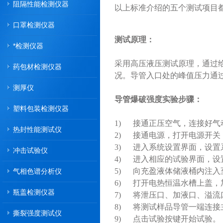
阻隔性能检测仪器
以上标准介绍的五个测试项目
口罩检测仪器
测试原理：
*检测仪器
采用高压液压测试原理，通过
药包材检测仪器
况。导管入口处的峰值压力通
测厚仪
导管爆破强度实验步骤：
塑料包装检测仪器
1) 接通正压空气，连接好
热封性能测试仪
2) 接通电源，打开电源开关
3) 进入系统设置界面，设
冲击试验仪
4) 进入相应的试验界面，设
5) 向充盈液体储液桶内注入
气相色谱分析仪
6) 打开电热恒温水槽上盖，
瓶盖检测仪器
7) 将泄压口、加液口、溢
8) 将测试样品导管一端连
撕裂强度测试仪
9) 点击试验按键开始试验。