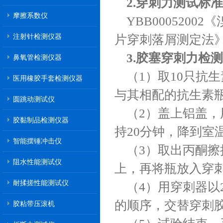
2.穿刺力测试标准
摩擦系数仪
YBB0005200
注射针检测仪器
片穿刺落屑测定法
3.胶塞穿刺力检
鼻氧管检测仪器
（1）取10只抗
医用橡胶手套检测仪器
与其相配的抗生素
圆跳动测试仪
（2）盖上铝盖，
胶黏制品检测仪器
持20分钟，降到室
智能摆锤冲击仪
（3）取出丙酮
阻水性能测试仪
上，再将瓶放入穿
耐揉搓性能测试仪
（4）用穿刺器以
的顺序，交替穿刺
胶粘带压滚机