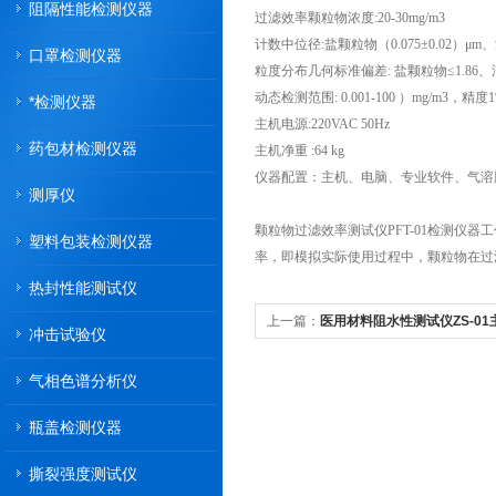
阻隔性能检测仪器
过滤效率颗粒物浓度:20-30mg/m3
计数中位径:盐颗粒物（0.075±0.02）μm、油
口罩检测仪器
粒度分布几何标准偏差: 盐颗粒物≤1.86、油
动态检测范围: 0.001-100 ）mg/m3，精度
*检测仪器
主机电源:220VAC 50Hz
药包材检测仪器
主机净重 :64 kg
仪器配置：主机、电脑、专业软件、气溶
测厚仪
颗粒物过滤效率测试仪PFT-01检测仪
塑料包装检测仪器
率，即模拟实际使用过程中，颗粒物在过
热封性能测试仪
上一篇：
医用材料阻水性测试仪ZS-01
冲击试验仪
气相色谱分析仪
瓶盖检测仪器
撕裂强度测试仪