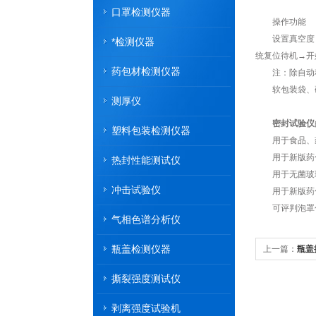
口罩检测仪器
操作功能
设置真空度→设
*检测仪器
统复位待机→开
药包材检测仪器
注：除自动程
软包装袋、硬
测厚仪
密封试验仪
塑料包装检测仪器
用于食品、药
用于新版药包
热封性能测试仪
用于无菌玻璃
冲击试验仪
用于新版药包
可评判泡罩包
气相色谱分析仪
瓶盖检测仪器
上一篇：
瓶盖
撕裂强度测试仪
剥离强度试验机