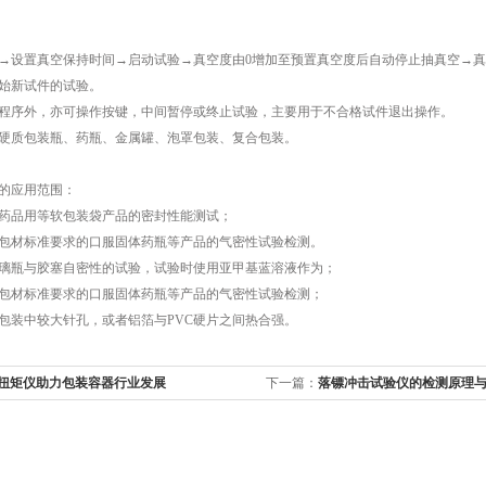
置真空保持时间→启动试验→真空度由0增加至预置真空度后自动停止抽真空→真
始新试件的试验。
序外，亦可操作按键，中间暂停或终止试验，主要用于不合格试件退出操作。
质包装瓶、药瓶、金属罐、泡罩包装、复合包装。
的应用范围：
品用等软包装袋产品的密封性能测试；
材标准要求的口服固体药瓶等产品的气密性试验检测。
瓶与胶塞自密性的试验，试验时使用亚甲基蓝溶液作为；
材标准要求的口服固体药瓶等产品的气密性试验检测；
装中较大针孔，或者铝箔与PVC硬片之间热合强。
扭矩仪助力包装容器行业发展
下一篇：
落镖冲击试验仪的检测原理