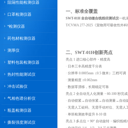
阻隔性能检测仪器
一、标准全覆盖
口罩检测仪器
SWT-01H 全自动缝合线线径测试仪
一机满
T/CVMA 277-2025《宠物用可吸收性
*检测仪器
药包材检测仪器
测厚仪
二、SWT-01H创新亮点
亮点 1 进口核心部件・精度高
塑料包装检测仪器
· 日本三丰高精度千分表
· 分辨率 0.0005mm（0.5 微米）三档可调
热封性能测试仪
· 测量精度 ±0.002mm
冲击试验仪
· 数据零漂移，长期稳定可靠
亮点 2 全自动无人化测量・60-100 秒完成
气相色谱分析仪
· 自动锁紧→自动张紧→自动测量→自动
· 无需人工砝码、无需手动对位、无需人
瓶盖检测仪器
· 单班检测效率提升 8-10 倍
亮点 3 多点位 + 90° 自动旋转・编织线
撕裂强度测试仪