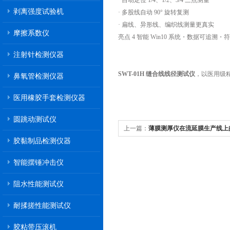
· 自动定位 1/4、1/2、3/4 三点测量
剥离强度试验机
· 多股线自动 90° 旋转复测
· 扁线、异形线、编织线测量更真实
摩擦系数仪
亮点 4 智能 Win10 系统・数据可追溯・符
注射针检测仪器
SWT-01H 缝合线线径测试仪
，以医用级
鼻氧管检测仪器
医用橡胶手套检测仪器
圆跳动测试仪
上一篇：
薄膜测厚仪在流延膜生产线上
胶黏制品检测仪器
统
智能摆锤冲击仪
阻水性能测试仪
耐揉搓性能测试仪
胶粘带压滚机