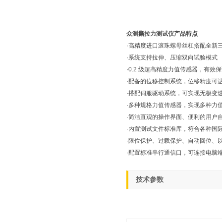
众测撕拉力测试仪产品特点
·高精度进口滚珠螺母丝杠搭配全新
·系统支持拉伸、压缩双向试验模式
·0.2 级超高精度力值传感器，有
·配备的位移控制系统，位移精度可达 
·搭配伺服驱动系统，可实现无极变
·多种规格力值传感器，实现多种力
·简洁直观的操作界面、便利的用户
·内置测试文件标准库，符合各种国
·限位保护、过载保护、自动回位、
·配置标准串行通信口，可连接电脑
技术参数