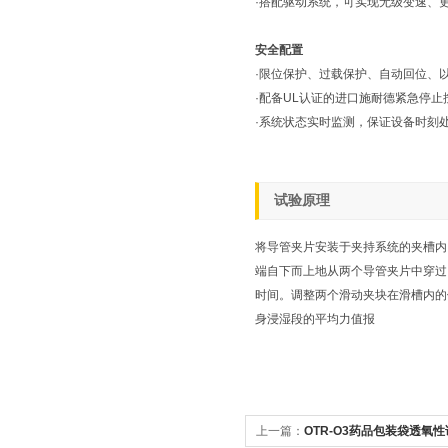
·搭配驱动系统，可实现无级变速、
安全配置
·限位保护、过载保护、自动回位、
·配备UL认证的进口施耐德紧急停
·系统状态实时监测，保证设备时刻
试验原理
将导管夹片安装于夹持系统的夹槽内
端自下而上地从两个导管夹片中穿过
时间。调整两个滑动夹块在滑槽内的
身浸湿段的平均力值报
上一篇：
OTR-O3药品包装袋透氧