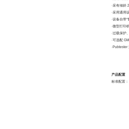
·采有倾斜
·采用通用
·设备自带*
·微型打印
·过载保护
·可选配 
·Pubtes
产品配置
标准配置：