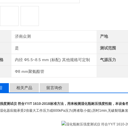
济南众测
产地
是
测试范围
格
内径 Φ5.5~8.5 mm (标配) 其他规格可定制
气源压力
Φ8 mm聚氨酯管
绍
相关产品
留言询价
度测试仪 符合YY/T 1610-2018
标准方法，用来检测湿化瓶耐压强度性能，本设备符合Y
湿化器应能承受2倍最大工作压力或600kPa压力(两者取小值),历时1min,无破裂现象