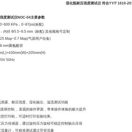
湿化瓶耐压强度测试仪 符合YY/T 1610-20
强度测试仪
NOC-04主要参数
600 KPa；0~87psi(标配)
内径 Φ5.5~8.5 mm (标配) 其他规格可定制
25 Map~0.7 Map(气源用户自备)
8 mm聚氨酯管
(L)×430mm(W)×205mm(H)
20V 50Hz
瓶泄露、耐压强度、湿化输出、溢流测试功能
色触摸屏控制， 直观的操作界面，带来操作体验的极大提升
微型打印机，可适时打印实验结果。
度压力传感器，通过旋转压力旋钮可稳定控制输出压强
度流量计，可精准测试通过导管流量