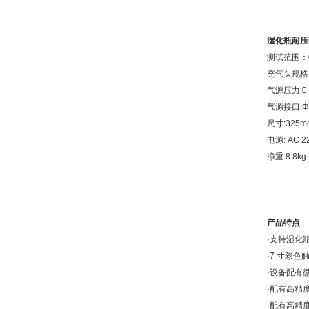
湿化瓶耐压
测试范围：0~
充气头规格：
气源压力:0.
气源接口:Φ
尺寸:325mm
电源: AC 2
净重:8.8kg
产品特点
·支持湿化
·7 寸彩
·设备配有
·配有高精
·配有高精