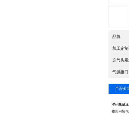
品牌
加工定制
充气头规
气源接口
产品介
湿化瓶耐压强
器
医用氧气