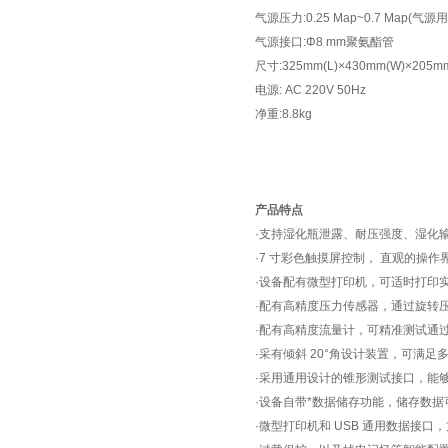
气源压力:0.25 Map~0.7 Map(气源
气源接口:Φ8 mm聚氨酯管
尺寸:325mm(L)×430mm(W)×205mm
电源: AC 220V 50Hz
净重:8.8kg
产品特点
·支持湿化瓶泄露、耐压强度、湿化
·7 寸彩色触摸屏控制， 直观的操
·设备配有微型打印机，可适时打印
·配有高精度压力传感器，通过旋转
·配有高精度流量计，可精准测试通
·采有倾斜 20°角设计装置，可满
·采用通用设计的锥形测试接口，能
·设备自带*数据储存功能，储存数据可达
·微型打印机和 USB 通用数据接口