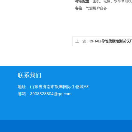
标准配置
：主机、电脑、水平牵引模
备注
：气源用户自备
上一篇：
CFT-02导管柔顺性测试仪
联系我们
地址：山东省济南市银丰国际生物城A3
邮箱：3908528804@qq.com