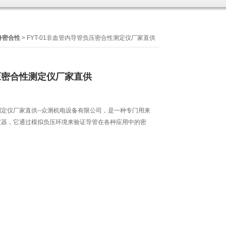
身密合性
> FYT-01非血管内导管负压密合性测定仪厂家直供
压密合性测定仪厂家直供
定仪厂家直供--众测机电设备有限公司，是一种专门用来
仪器，它通过模拟负压环境来验证导管在各种应用中的密
。