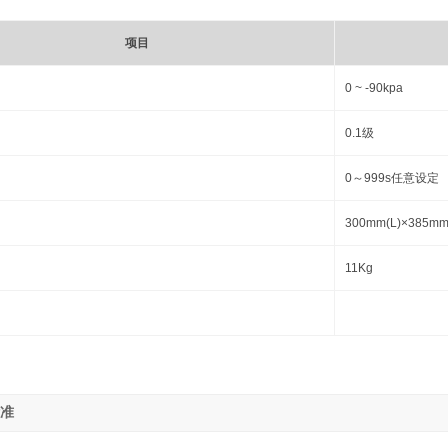
项目
0 ~ -90kpa
0.1级
0～999s任意设定
300mm(L)×385mm
11Kg
准