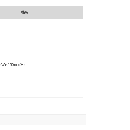
指标
(W)×150mm(H)