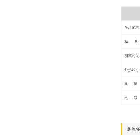
负压范围
精 度
测试时间
外形尺寸
重 量
电 源
参照标