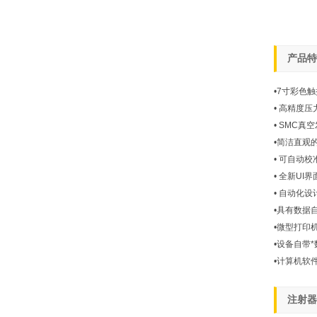
产品特
•7寸彩色
• 高精度
• SMC
•简洁直观
• 可自动
• 全新U
• 自动化
•具有数据
•微型打印
•设备自带
•计算机软
注射器