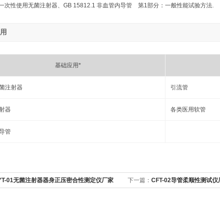
10 一次性使用无菌注射器、GB 15812.1 非血管内导管 第1部分：一般性能试验方法.
用
基础应用*
菌注射器
引流管
射器
各类医用软管
导管
YT-01无菌注射器器身正压密合性测定仪厂家
下一篇：
CFT-02导管柔顺性测试仪