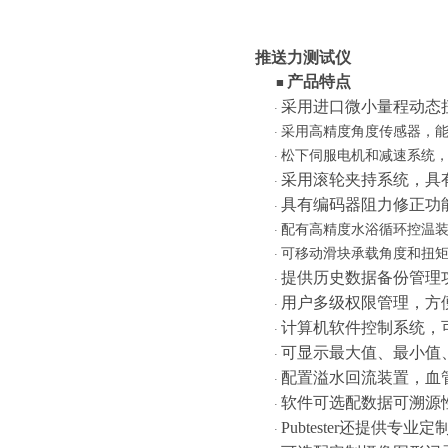
推送力测试仪
产品特点
■
采用进口微小量程动态
·
采用高精度角度传感器，
·
松下伺服电机和减速系统
·
采用滚轮夹持系统，具
·
具有编码器阻力修正功
·
配有高精度水浴循环控温
·
可移动滑块承载角度和扭
·
提供历史数据备份管理
·
用户多级权限管理，方
·
计算机软件控制系统，
·
可显示最大值、最小值
·
配置溢水回流装置，血
·
软件可选配数据可溯源
·
Pubtester还提供
·