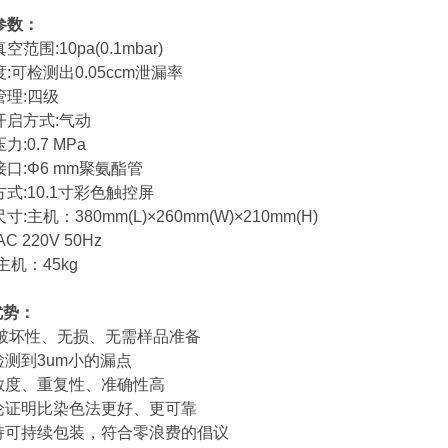
参数：
围:10pa(0.1mbar)
可检测出0.05ccm泄漏率
理:四级
启方式:气动
:0.7 MPa
:Φ6 mm聚氨酯管
:10.1寸彩色触控屏
主机：380mm(L)×260mm(W)×210mm(H)
 220V 50Hz
机：45kg
优势：
破坏性、无损、无需样品准备
测到3um小的漏点
敏度、重复性、准确性高
论证明比染色法更好、更可靠
持可持续包装，符合零浪费的倡议