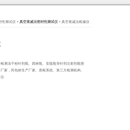
封性测试仪
>
真空衰减法密封性测试仪
> 真空衰减法检漏仪
仪
于检测冻干粉针剂瓶、西林瓶、安瓿瓶等针剂注射剂瓶密
产厂家，药包材生产厂家、质检系统、第三方检测机构、
单位