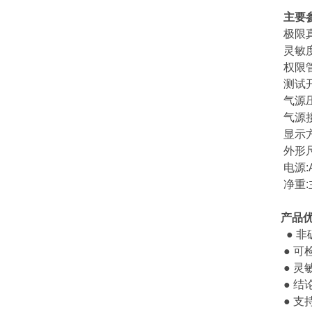
主要
极限真空范
灵敏度:
权限管
测试开
气源压力
气源接口
显示方式
外形尺寸:
电源:AC
净重:主
产品
● 非
● 可检
● 灵
● 结
● 支