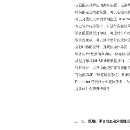
·仪器配有试样自动夹持装置，无需
·特制的定压喷射装置，可以在控制
·可充分模拟人体的平均血压10.6kPa
·专业软件程序设计，可进行实验结
·设备配置微型打印机，可适时打印
·设有定靶板，可以挡掉喷射的液体
·全新UI界面设计，直观的操作界面
·设备自带*数据储存功能，储存数据可
·微型打印机和USB通用数据接口，
·过载保护、以及掉电记忆等智能配
·可选配GMP《计算机化系统》要
·Pubtester 还提供专业定制服务
·提供软件免费升级服务
上一篇：
医用口罩合成血液穿透性试