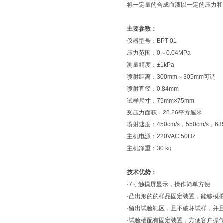
将一定量的合成血液以一定的压力和
主要参数：
仪器型号：BPT-01
压力范围：0～0.04MPa
测量精度：±1kPa
喷射距离：300mm～305mm可调
喷射直径：0.84mm
试样尺寸：75mm×75mm
受压力面积：28.26平方厘米
喷射速度：450cm/s，550cm/s，635
主机电源：220VAC 50Hz
主机净重：30 kg
技术优势：
·7寸触摸屏显示，操作简单方便
·凸出形的的样品固定装置，能够模
·留出试验靶区，且不破坏试样，并
·试验槽配有固定装置，方便客户操