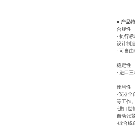
■
产品
合规性
· 执行
设计制
· 可自
稳定性
· 进
便利性
·仪器
等工作。
·进口世
自动张
·缝合线