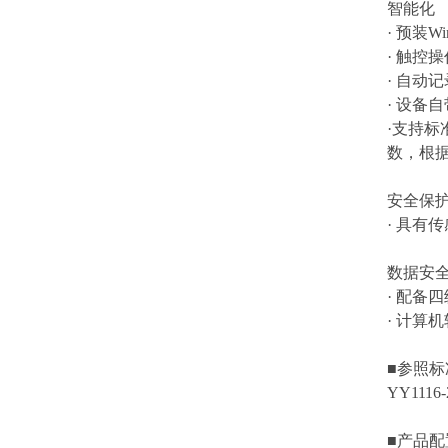
智能化
· 预装
· 触
· 自动
· 设备
·支持
数，根
安全保
· 具有
数据安
· 配备
· 计算
■参照标
YY111
■产品配