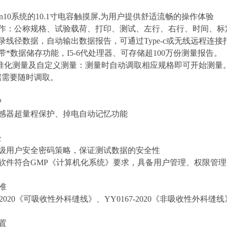
Win10系统的10.1寸电容触摸屏,为用户提供舒适流畅的操作体验
控操作：公称规格、试验载荷、打印、测试、左行、右行、时间、标
记录线径数据，自动输出数据报告，可通过Type-c或无线远程连
自带*数据储存功能，I5-6代处理器、可存储超100万份测量报告。
标准化测量及自定义测量：测量时自动调取相应规格即可开始测量
据需要随时调取。
护
传感器超量程保护、掉电自动记忆功能
全
四级用户安全密码策略，保证测试数据的安全性
机软件符合GMP《计算机化系统》要求，具备用户管理、权限管
准
6-2020《可吸收性外科缝线》、YY0167-2020《非吸收性外科缝线》
置