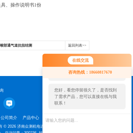
夹具、操作说明书1份
016上喉部通气道抗扭结测
返回列表>>
在线交流
您好！欢迎前来咨询，很高兴为您
咨询热线：18660817670
服务，请问您要咨询什么问题呢？
您好，看您停留很久了，是否找到
询
了需求产品，您可以直接在线与我
联系！
公司简介
产品中心
新闻资讯
联系我们
管理登陆
 © 2026 济南众测机电设备有限公司
站点地图
：
总访问量：300236 技术支持：
仪表网