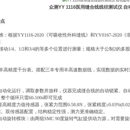
众测
YY 1116医用缝合线线径测试仪 自
特点
标准：根据YY1116-2020《可吸收性外科缝线》和YY0167-2
造
由移动1/4、1/2和3/4的等多个位置进行测量；规格大于公制2的多
口三丰高精度千分表。搭配三丰专用丰高速数据线，实现数据的实时
全自动化运行，调取参数并放样，仪器完成缝合线的自动锁紧、自
整个循环只需60-100s即可完成
铨高精度力值传感器，张紧力范围0-58.8N，张紧精度≥0.03%(
紧。双传感器配置，结构稳定性强，测力更准确稳定。
自动旋转模块：由两组SMC 90度旋转气缸提供动力源，对需要