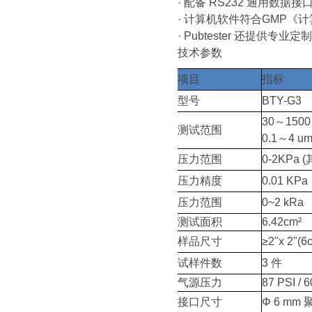
· 配备 RS232 通用数据
· 计算机软件符合GMP
· Pubtester 还提
技术参数
项目
指标
型号
BTY-G3
30～1500 
测试范围
0.1～4 um/
压力范围
0-2KPa
压力精度
0.01 KPa
压力范围
0~2 kRa
测试面积
6.42cm²
样品尺寸
≥2"x 2"(
试样件数
3 件
气源压力
87 PSI / 
接口尺寸
Φ 6 mm