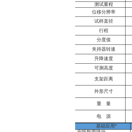
测试量程
位移分辨率
试样直径
行程
分度值
夹持器转速
升降速度
可测高度
支架距离
外形尺寸
重
量
电
源
基础应用*
安瓿瓶圆跳动