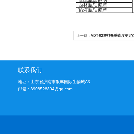
西林瓶轴偏差
输液瓶轴偏差
上一篇：
VDT-02塑料瓶垂直度测定
联系我们
地址：山东省济南市银丰国际生物城A3
邮箱：3908528804@qq.com