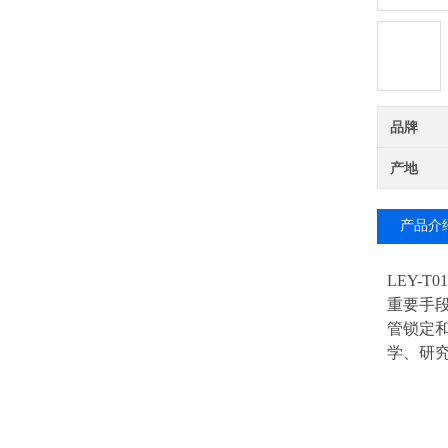
品牌
产地
产品介
LEY-T01
重要手
管锁定
学、研