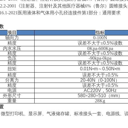
1962.2-2001《注射器、注射针及其他医疗器械6%（鲁尔）圆锥
 0916.1-2021医用液体和气体用小孔径连接件第1部分：通用要求
数
项目
指标
轴向力
0-100N
精度
误差不大于±
0.5%
读数
内水水压
0Kpa-600Kpa
精度
误差不大于±
0.5%
读数
负压
-90kpa-0kpa
精度
误差不大于±
0.5%
读数
扭矩
0.01N
•
m
～
0.50N
•
m
精度
误差不大于±
0.5%
分离力
20-40N
（
0-100N
）
精度
误差不大于±
0.5%
电源
AC220V
，
50Hz
外形尺寸
580
×
280
×
510
（
mm
）
重量
28Kg
置
、微型打印机、显示屏、气液储存罐、标准接头一套、电源线、