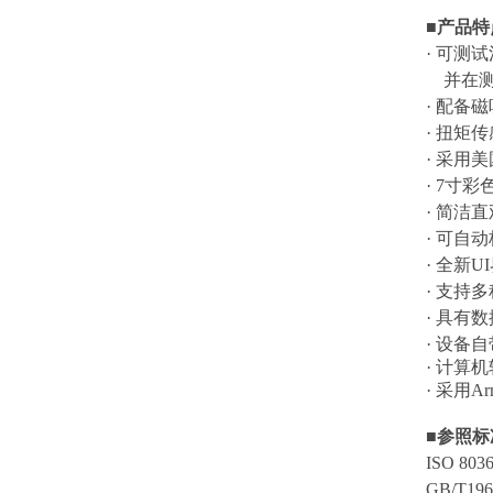
■产品特
· 可
并在
· 配备
· 扭矩
· 采用
· 7寸
· 简洁
· 可自
· 全新
· 支持
· 具有
· 设备
· 计算
· 采用
■
参照标
ISO 
GB/T