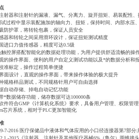
点
测试注射器和注射针的漏液、漏气、分离力、旋开扭矩、易装配性
测试过程中显示装配施加的轴向力、扭矩，保持时间、内部水压
磁吸防护罩，将转轮包裹，保证人员安全
传感器和转轮之间采用滑环设计，保证扭矩测试精度
美国进口力值传感器，精度可达0.5级
彩色触控屏搭配智能化的数据处理功能，为用户提供舒适流畅的操
直观的操作界面、便利的用户自定义测试功能以及*的数据分析和
动校准标定，操作过程简单便捷
UI界面设计，直观的操作界面，带来操作体验的极大提升
多种规格样品测试，不同规格针用户可自由选择
数据自动存储、掉电自动记忆功能
自带*数据储存功能，储存数据可达100000条
机软件符合GMP《计算机化系统》要求，具备用户管理、权限管
Arm芯片系统，相对于PLC更加智能化
准
80369-7-2016 医疗保健品中液体和气体应用的小口径连接器第7
1962.1 -2015《注射器、注射针及其他医疗器械6%（鲁尔）圆锥