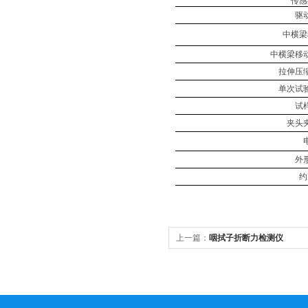
传感
驱
中横梁
中横梁移
拉伸压
单次试
试
夹头
外
约
上一篇：
咽拭子折断力检测仪