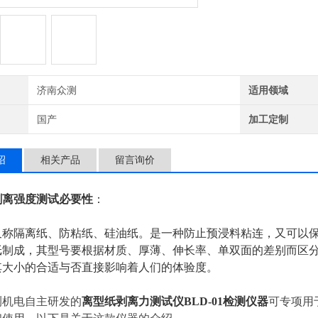
济南众测
适用领域
国产
加工定制
绍
相关产品
留言询价
剥离强度
测试必要性
：
又称隔离纸、防粘纸、硅油纸。是一种防止预浸料粘连，又可以
纸制成，其型号要根据材质、厚薄、伸长率、单双面的差别而区
其大小的合适与否直接影响着人们的体验度。
测机电自主研发的
离型纸剥离力测试仪
BLD-01检测仪器
可专项用