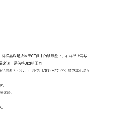
上，将样品迭起放置于CT间中的玻璃盘上。在样品上再放
品来说，需保持3kg的压力
品最多为20片。可以使用70℃(±2℃)的烘箱或其他温度
小时。
剥离试验。
克。