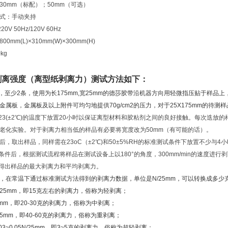
30mm（标配）；50mm（可选）
式：手动夹持
0V 50Hz/120V 60Hz
0mm(L)×310mm(W)×300mm(H)
kg
剥离强度（离型纸剥离力）测试方法如下：
条，至少2条，使用为长175mm,宽25mm的德莎胶带沿机器方向用轻微指压贴于样品
金属板，金属板及以上附件可均匀地提供70g/cm2的压力，对于25X175mm的待测样
在23(±2℃)的温度下放置20小时以保证离型材料和胶粘剂之间的良好接触。每次迭放的样
老化实验。对于剥离力相当低的样品有必要将宽度改为50mm（有可能的话）。
时以后，取出样品，同样需在23oC（±2℃)和50±5%RH的标准测试条件下放置不少与4
上条件后，根据测试流程将样品在测试设备上以180°的角度，300mm/min的速度进行
析得出样品的最大剥离力和平均剥离力。
，在常温下通过标准测试方法得到的剥离力数据，单位是N/25mm，可以转换成多少
N/25mm，即15克左右的剥离力，俗称为轻剥离；
/25mm，即20-30克的剥离力，俗称为中剥离；
6N/25mm，即40-60克的剥离力，俗称为重剥离；
03~0.05N/25mm，即3~5克的剥离力，俗称为超轻剥离；