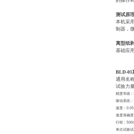
的操作
测试原
本机采
制器，
离型纸
基础应用
BLD-01
通用名
试验力量程：
精度等级：0
驱动系统：
速度：0.05
速度准确度
行程：500
单次试验试