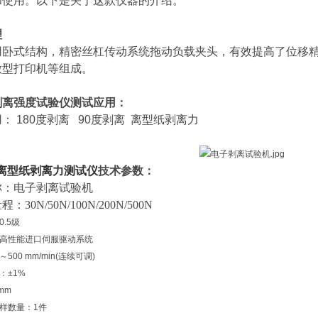
和使用。以下是关于这款仪器的介绍。
理
用卧式结构，精密丝杠传动系统拖动负载夹头，有效提高了位移
微型打印机等组成。
剥离强度试验仪测试应用：
： 180度剥离 90度剥离 离型纸剥离力
离型纸剥离力测试仪
技术参数：
称：电子剥离试验机
30N/50N/100N/200N/500N
.5级
高性能进口伺服驱动系统
～500 mm/min(连续可调)
：±1%
mm
样数量：1件