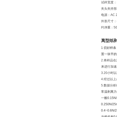
试样宽度：
夹头夹持形
电源：AC 22
外形尺寸：80
约净重：50
离型纸
1.切好样
置一块平的
2.将样品
来进行加速
3.20小
4.经过以
5.数据分
常温剥离力
一般0.15
0.250N
0.4~0.
当然也有0.