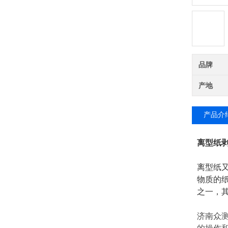
品牌
产地
产品介
离型纸
离型纸
物质的
之一，
济南众