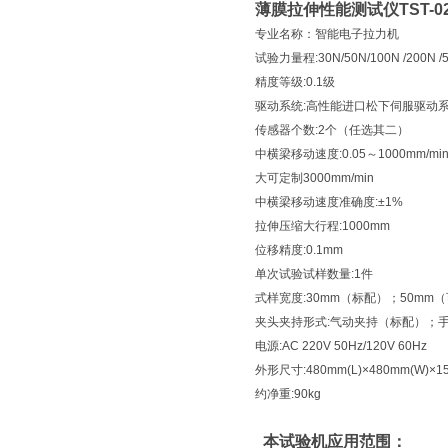
薄膜拉伸性能测试仪
TST-
专业名称：智能电子拉力机
试验力量程:30N/50N/100N /200N /5
精度等级:0.1级
驱动系统:高性能进口松下伺服驱动
传感器个数:2个（任选其二）
中横梁移动速度:0.05～1000mm/mi
大可定制3000mm/min
中横梁移动速度准确度:±1%
拉伸压缩大行程:1000mm
位移精度:0.1mm
单次试验试样数量:1件
式样宽度:30mm（标配）；50mm
夹头夹持形式:气动夹持（标配）；
电源:AC 220V 50Hz/120V 60Hz
外形尺寸:480mm(L)×480mm(W)×15
约净重:90kg
本试验机应用范围：