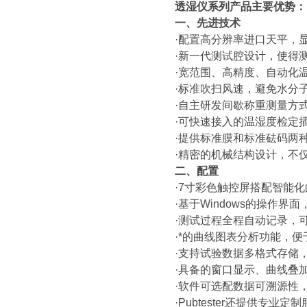
透湿仪
系列产品主要优势：
一、先进技术
·配置高分辨率进口天平，
·新一代测试腔设计，使得
·宽范围、高精度、自动化
·标准吹扫风速，避免水分
·自主研发间歇称重测量方
·可快速接入的温湿度检定
·提供标准膜和标准砝码两
·精密的机械结构设计，不
二、配置
·7寸彩色触控屏搭配智能
·基于Windows的操作
·测试过程全程自动记录，
·*的曲线图表分析功能，
·支持试验数据多格式存储
·具备的窗口显示、曲线叠加
·软件可选配数据可溯源性
·Pubtester还提供专