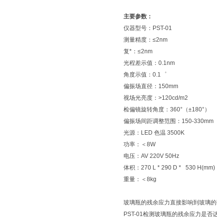
主要参数：
仪器型号：PST-01
测量精度：≤2nm
复*：≤2nm
光程差示值：0.1nm
角度示值：0.1゜
偏振场直径：150mm
视场光亮度：>120cd/m2
检偏镜旋转角度：360°（±180°）
偏振场间距调整范围：150-330mm
光源：LED 色温 3500K
功率：＜8W
电压：AV 220V 50Hz
体积：270 L * 290 D * 530 H(mm)
重量：＜8kg
玻璃瓶的残余应力直接影响到玻璃的
PST-01检测玻璃瓶的残余应力是